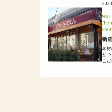
2023
Warn
/hom
cont
新
素材
かつ
こだ