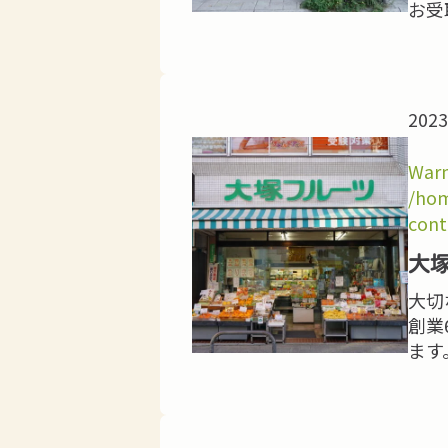
お受
2023
Warn
/hom
cont
大
大切
創業
ます