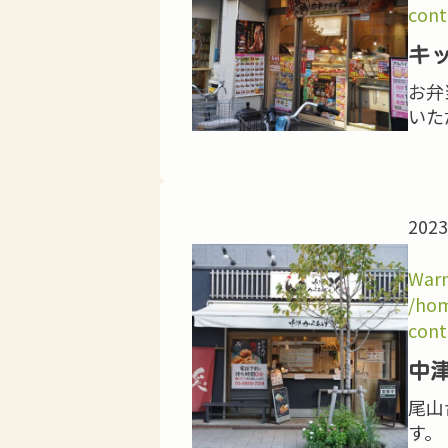
cont
キ
お弁
いた
2023
Warn
/hom
cont
中
尾山
す。