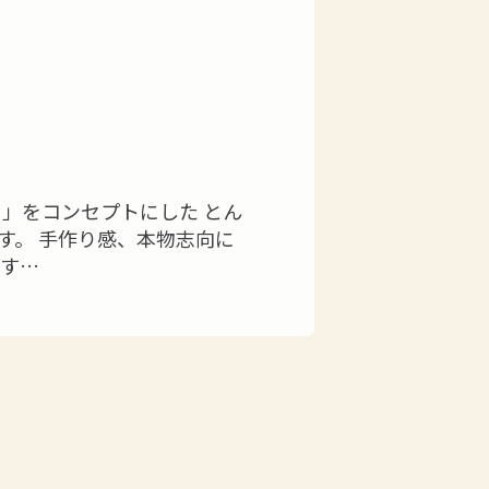
-
」をコンセプトにした とん
す。 手作り感、本物志向に
ます…