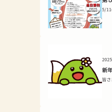
第
5/
2025
新
皆さ