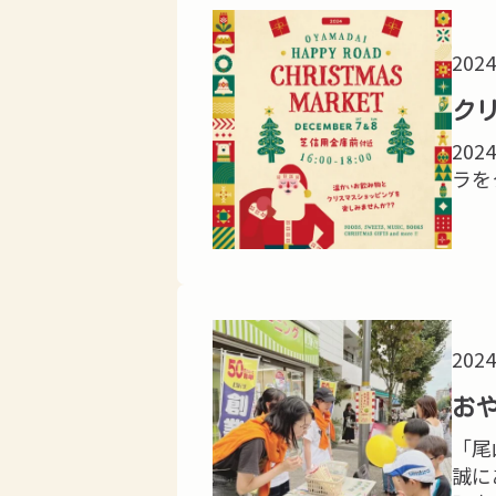
2024
ク
20
ラを
2024
お
「尾
誠に